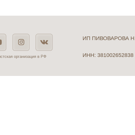
ИП ПИВОВАРОВА Н
ИНН: 381002652838
истская организация в РФ